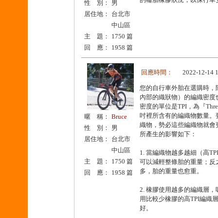
性 別：
男
居住地：
台北市
中山區
主 題：
1750 篇
回 應：
1958 篇
回應時間：
2022-12-14 
您的自行車外胎在選購時，
內部的織狀物）的編織密度
密度的單位是TPI，為『Thre
吋裡所含有的編織物數量。
暱 稱：
Bruce
織物，勢必這些編織物就會更
性 別：
男
所產生的影響如下：
居住地：
台北市
中山區
1. 當編織物越多越細（高
主 題：
1750 篇
可以減輕整條胎的重量；反
多，胎的重量也愈重。
回 應：
1958 篇
2. 橡膠使用越多的編織層
用比較少橡膠的高TPI編織
好。