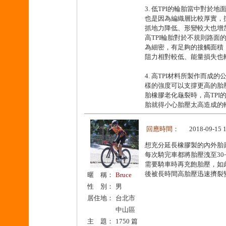
3. 低TPI的輪胎當中對
也是因為編織層比較厚實，
抓地力降低、形變較大也增
高TPI輪胎對於不規則路面
為細密，有足夠的接觸面積
阻力相對較低、能量損失也
4. 高TPI材料所製作而
樣的強度可以支撐更高的胎壓
胎橡膠老化龜裂時，高TPI
胎就得小心胎壓太高造成的
回應時間：
2018-09-15 
想充分延長橡膠製的內外胎
每次騎完車都將胎壓洩至30~
需要騎車時再充飽胎壓，如
後被長時間高胎壓迅速擠裂
暱 稱：
Bruce
性 別：
男
居住地：
台北市
中山區
主 題：
1750 篇