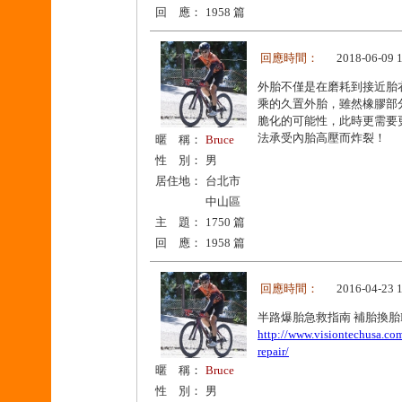
回 應：
1958 篇
回應時間：
2018-06-09 
外胎不僅是在磨耗到接近胎
乘的久置外胎，雖然橡膠部
脆化的可能性，此時更需要
法承受內胎高壓而炸裂！
暱 稱：
Bruce
性 別：
男
居住地：
台北市
中山區
主 題：
1750 篇
回 應：
1958 篇
回應時間：
2016-04-23 
半路爆胎急救指南 補胎換胎D
http://www.visiontechusa.com
repair/
暱 稱：
Bruce
性 別：
男