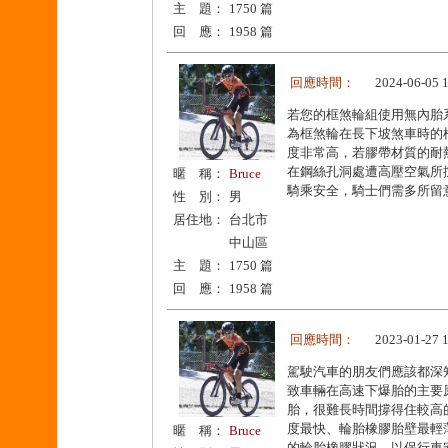
主 題：
1750 篇
回 應：
1958 篇
回應時間：
2024-06-05 
若您的框煞輪組使用無內胎
為框煞輪在長下坡煞車時的
度非常高，若膠帶材質的耐
在鋼絲孔洞處遭高壓空氣所
暱 稱：
Bruce
騎乘安全，騎士們需多所留
性 別：
男
居住地：
台北市
中山區
主 題：
1750 篇
回 應：
1958 篇
回應時間：
2023-01-27 
駕駛汽車的朋友們應該都深
致車輛在高速下爆胎的主要
胎，很難長時間撐得住較高
度最快、輪胎橡膠胎壁最輕
暱 稱：
Bruce
的輪胎橡膠狀況，以保行車