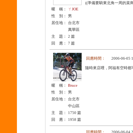
((準備要騎東北角一周的菜鳥ㄚ
暱 稱：
ㄚJOE
性 別：
男
居住地：
台北市
萬華區
主 題：
2 篇
回 應：
7 篇
回應時間：
2006-06-05 
隨時來店哩，阿福有空時都可
暱 稱：
Bruce
性 別：
男
居住地：
台北市
中山區
主 題：
1750 篇
回 應：
1958 篇
回應時間：
2006-06-04 