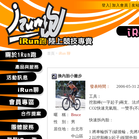
|
|
登入
加入會員
友
首頁
>
iRun 聊
換內胎小撇步
發表時間：
2006-05-31 
工具：
挖胎棒(一字起子)兩支、法
CO2快速充氣瓶、一雙手(
暱 稱：
Bruce
快速拆內胎：
性 別：
男
居住地：
台北市
1.將車輪拆下(破後輪，先
中山區
2.以挖胎棒1(起子)扳開