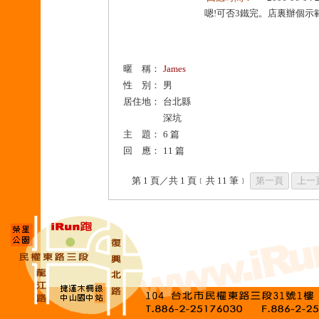
嗯!可否3鐵完。店裏辦個示範
暱 稱：
James
性 別：
男
居住地：
台北縣
深坑
主 題：
6 篇
回 應：
11 篇
第 1 頁／共 1 頁﹝共 11 筆﹞