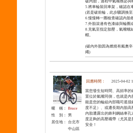
破內胎，過程中氣嘴務必與
5.將車輪裝回車架，確認在
(若是破前輪，此步驟調換至
6.慢慢轉一圈檢查確認內
7.外胎滾邊有色漆線與輪圈
8.充氣至指定胎壓，氣嘴
帽。
(破內外胎因為燃燒有戴奧
繩)
回應時間：
2025-04-02 
當您發生短時間、高頻率的
置位於氣嘴同側，也就是內
能是您的輪組內部職司遮擋
度不足）、或遭長期內胎高
暱 稱：
Bruce
內胎遭露出的鋒利鋼絲車孔
性 別：
男
度足夠的高壓襯帶（尤其是
居住地：
台北市
安全！
中山區