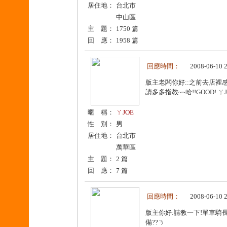
居住地：
台北市
中山區
主 題：
1750 篇
回 應：
1958 篇
回應時間：
2008-06-10 
版主老闆你好::之前去店裡
請多多指教~~哈!!GOOD! ㄚ
暱 稱：
ㄚJOE
性 別：
男
居住地：
台北市
萬華區
主 題：
2 篇
回 應：
7 篇
回應時間：
2008-06-10 
版主你好:請教一下!單車騎長
備??ㄋ