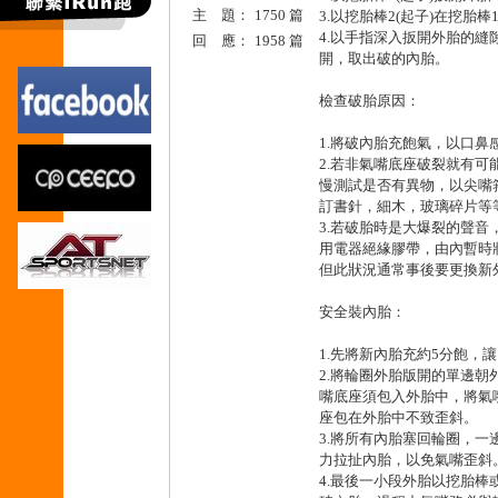
主 題：
1750 篇
3.以挖胎棒2(起子)在挖胎
4.以手指深入扳開外胎的
回 應：
1958 篇
開，取出破的內胎。
檢查破胎原因：
1.將破內胎充飽氣，以口
2.若非氣嘴底座破裂就有
慢測試是否有異物，以尖嘴
訂書針，細木，玻璃碎片等
3.若破胎時是大爆裂的聲
用電器絕緣膠帶，由內暫時
但此狀況通常事後要更換新
安全裝內胎：
1.先將新內胎充約5分飽，
2.將輪圈外胎版開的單邊
嘴底座須包入外胎中，將氣
座包在外胎中不致歪斜。
3.將所有內胎塞回輪圈，
力拉扯內胎，以免氣嘴歪斜
4.最後一小段外胎以挖胎