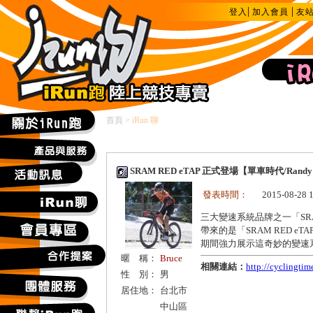
|
|
登入
加入會員
友
首頁
>
iRun 聊
SRAM RED eTAP 正式登場【單車時代/Rand
發表時間：
2015-08-28 
三大變速系統品牌之一「S
帶來的是「SRAM RED eTA
期間強力展示這奇妙的變速
暱 稱：
Bruce
相關連結：
http://cyclingti
性 別：
男
居住地：
台北市
中山區