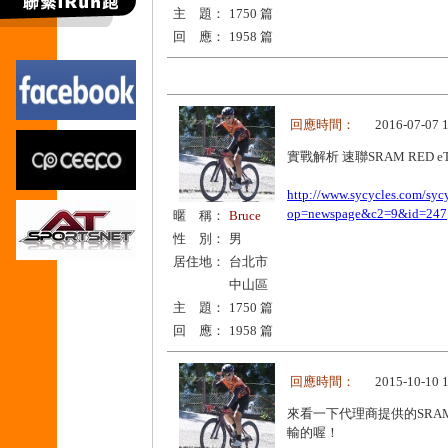
主 題：
1750 篇
回 應：
1958 篇
回應時間：
2016-07-07 
實戰解析 速聯SRAM RED
http://www.sycycles.com/syc
op=newspage&c2=9&id=247
暱 稱：
Bruce
性 別：
男
居住地：
台北市
中山區
主 題：
1750 篇
回 應：
1958 篇
回應時間：
2015-10-10 
來看一下代理商提供的SRAM
輸的喔！