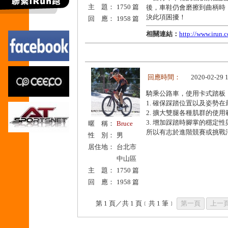
主 題：
1750 篇
後，車鞋仍會磨擦到曲柄時
決此項困擾！
回 應：
1958 篇
相關連結：
http://www.irun.
回應時間：
2020-02-29 
騎乘公路車，使用卡式踏板
1. 確保踩踏位置以及姿勢
2. 擴大雙腿各種肌群的使
3. 增加踩踏時腳掌的穩定
暱 稱：
Bruce
所以有志於進階競賽或挑戰
性 別：
男
居住地：
台北市
中山區
主 題：
1750 篇
回 應：
1958 篇
第 1 頁／共 1 頁﹝共 1 筆﹞