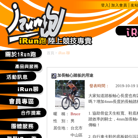
|
|
登入
加入會員
友
首頁
>
iRun 聊
加長軸心踏板的用途
發表時間：
2019-10-19 
大家知道踏板軸心長度也有
嗎？增加4mm長度的長軸踏
1. 協助骨盆天生較寬、鞋
暱 稱：
Bruce
踏效率的騎士，4mm加長
性 別：
男
傳輸！
居住地：
台北市
中山區
2. 自行車卡鞋的底板鎖位