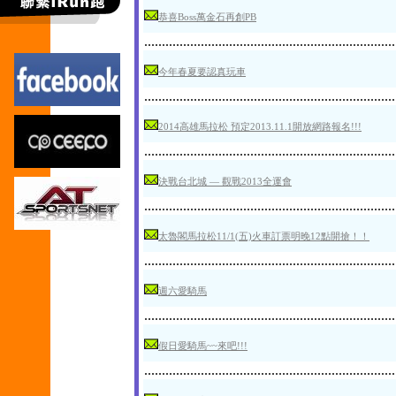
恭喜Boss萬金石再創PB
.......................................................................
今年春夏要認真玩車
.......................................................................
2014高雄馬拉松 預定2013.11.1開放網路報名!!!
.......................................................................
決戰台北城 — 觀戰2013全運會
.......................................................................
太魯閣馬拉松11/1(五)火車訂票明晚12點開搶！！
.......................................................................
週六愛騎馬
.......................................................................
假日愛騎馬~~來吧!!!
.......................................................................