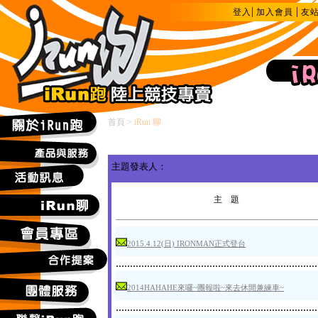
|
|
登入
加入會員
友
首頁
>
iRun 聊
主題發表人：
主 題
2015.4.12(日) IRONMAN正式登台
.......................................................................
2014HAHAHE來囉~團報啦~來去休閒兼練車~
.......................................................................