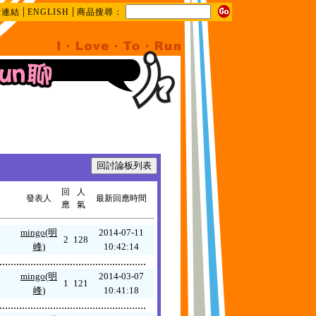
|
|
站連結
ENGLISH
商品搜尋：
回
人
發表人
最新回應時間
應
氣
mingo(明
2014-07-11
2
128
峰)
10:42:14
....................................................
mingo(明
2014-03-07
1
121
峰)
10:41:18
....................................................