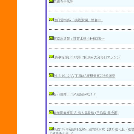
你還在全泳嗎
.......................................................................
假日愛喇賽-「挑戰洄瀾」報名中~
.......................................................................
東京馬速報：狂賀水怪小杜破3啦~~
.......................................................................
[賽事報導] 2013第62回別府大分毎日マラソン
.......................................................................
2013.10.12(六)TURAA要辦臺東226超鐵賽
.......................................................................
台72團隊TTT來組個隊吧！？
.......................................................................
蛇年開春來亂搞-情人馬拉松 (乎你送-擎冷馬)
.......................................................................
民國102年迎接曙光iRun跑向冷水坑【越野進化版 - 進
北最高峰七星山】